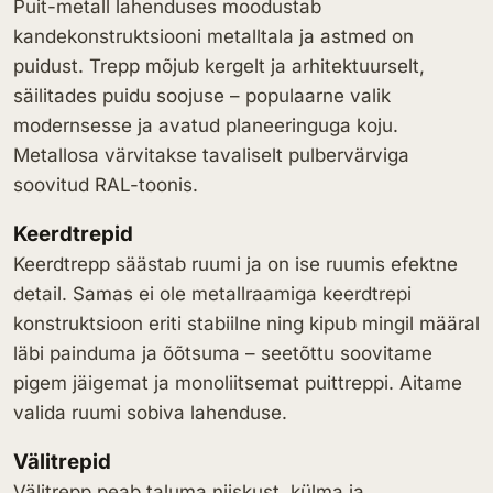
Puit-metall lahenduses moodustab
kandekonstruktsiooni metalltala ja astmed on
puidust. Trepp mõjub kergelt ja arhitektuurselt,
säilitades puidu soojuse – populaarne valik
modernsesse ja avatud planeeringuga koju.
Metallosa värvitakse tavaliselt pulbervärviga
soovitud RAL-toonis.
Keerdtrepid
Keerdtrepp säästab ruumi ja on ise ruumis efektne
detail. Samas ei ole metallraamiga keerdtrepi
konstruktsioon eriti stabiilne ning kipub mingil määral
läbi painduma ja õõtsuma – seetõttu soovitame
pigem jäigemat ja monoliitsemat puittreppi. Aitame
valida ruumi sobiva lahenduse.
Välitrepid
Välitrepp peab taluma niiskust, külma ja