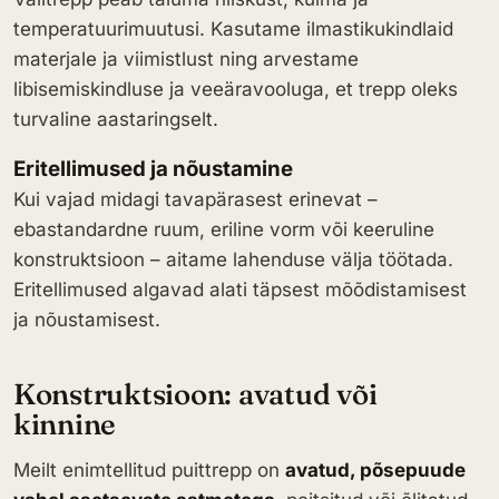
temperatuurimuutusi. Kasutame ilmastikukindlaid
materjale ja viimistlust ning arvestame
libisemiskindluse ja veeäravooluga, et trepp oleks
turvaline aastaringselt.
Eritellimused ja nõustamine
Kui vajad midagi tavapärasest erinevat –
ebastandardne ruum, eriline vorm või keeruline
konstruktsioon – aitame lahenduse välja töötada.
Eritellimused algavad alati täpsest mõõdistamisest
ja nõustamisest.
Konstruktsioon: avatud või
kinnine
Meilt enimtellitud puittrepp on
avatud, põsepuude