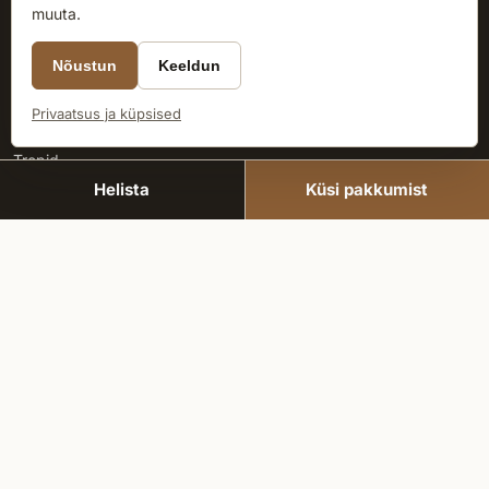
muuta.
Eritellimusel puittrepid, piirded ja disaintrepid üle Eesti aastast
2007. Täpsed mõõdud tänu CNC-tehnoloogiale.
Nõustun
Keeldun
Privaatsus ja küpsised
TOOTED
Trepid
Helista
Küsi pakkumist
Piirded ja käsipuud
Disaintrepid
Galerii
ETTEVÕTE
Meist
Nõuanded
Hinnapäring
Kontakt