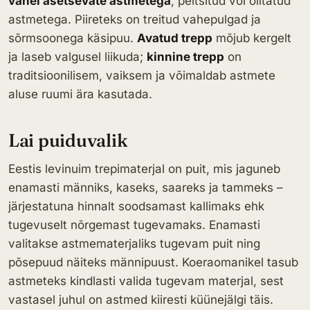
vahel asetsevate astmetega
, peitsitud või õlitatud
astmetega. Piireteks on treitud vahepulgad ja
sõrmsoonega käsipuu.
Avatud trepp
mõjub kergelt
ja laseb valgusel liikuda;
kinnine trepp
on
traditsioonilisem, vaiksem ja võimaldab astmete
aluse ruumi ära kasutada.
Lai puiduvalik
Eestis levinuim trepimaterjal on puit, mis jaguneb
enamasti männiks, kaseks, saareks ja tammeks –
järjestatuna hinnalt soodsamast kallimaks ehk
tugevuselt nõrgemast tugevamaks. Enamasti
valitakse astmematerjaliks tugevam puit ning
põsepuud näiteks männipuust. Koeraomanikel tasub
astmeteks kindlasti valida tugevam materjal, sest
vastasel juhul on astmed kiiresti küünejälgi täis.