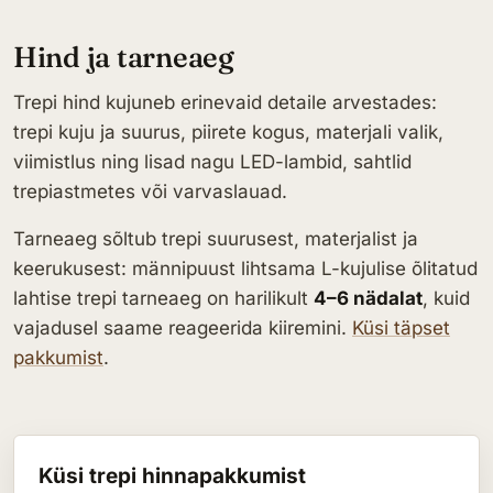
Hind ja tarneaeg
Trepi hind kujuneb erinevaid detaile arvestades:
trepi kuju ja suurus, piirete kogus, materjali valik,
viimistlus ning lisad nagu LED-lambid, sahtlid
trepiastmetes või varvaslauad.
Tarneaeg sõltub trepi suurusest, materjalist ja
keerukusest: männipuust lihtsama L-kujulise õlitatud
lahtise trepi tarneaeg on harilikult
4–6 nädalat
, kuid
vajadusel saame reageerida kiiremini.
Küsi täpset
pakkumist
.
Küsi trepi hinnapakkumist