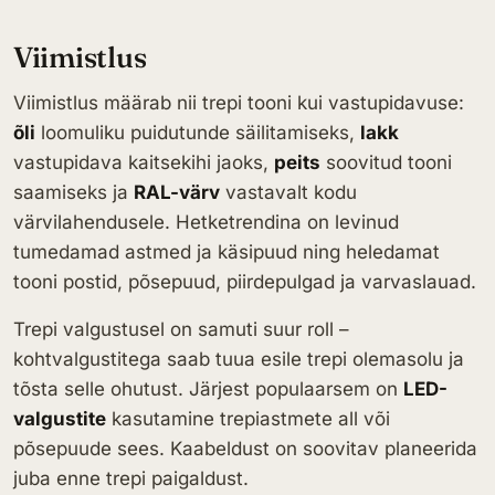
Viimistlus
Viimistlus määrab nii trepi tooni kui vastupidavuse:
õli
loomuliku puidutunde säilitamiseks,
lakk
vastupidava kaitsekihi jaoks,
peits
soovitud tooni
saamiseks ja
RAL-värv
vastavalt kodu
värvilahendusele. Hetketrendina on levinud
tumedamad astmed ja käsipuud ning heledamat
tooni postid, põsepuud, piirdepulgad ja varvaslauad.
Trepi valgustusel on samuti suur roll –
kohtvalgustitega saab tuua esile trepi olemasolu ja
tõsta selle ohutust. Järjest populaarsem on
LED-
valgustite
kasutamine trepiastmete all või
põsepuude sees. Kaabeldust on soovitav planeerida
juba enne trepi paigaldust.