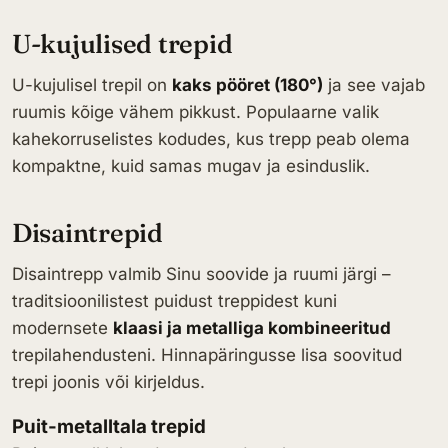
U-kujulised trepid
U-kujulisel trepil on
kaks pööret (180°)
ja see vajab
ruumis kõige vähem pikkust. Populaarne valik
kahekorruselistes kodudes, kus trepp peab olema
kompaktne, kuid samas mugav ja esinduslik.
Disaintrepid
Disaintrepp valmib Sinu soovide ja ruumi järgi –
traditsioonilistest puidust treppidest kuni
modernsete
klaasi ja metalliga kombineeritud
trepilahendusteni. Hinnapäringusse lisa soovitud
trepi joonis või kirjeldus.
Puit-metalltala trepid