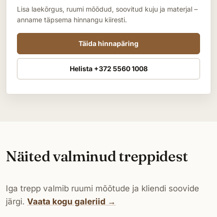
Lisa laekõrgus, ruumi mõõdud, soovitud kuju ja materjal –
anname täpsema hinnangu kiiresti.
Täida hinnapäring
Helista +372 5560 1008
Näited valminud treppidest
Iga trepp valmib ruumi mõõtude ja kliendi soovide
järgi.
Vaata kogu galeriid →