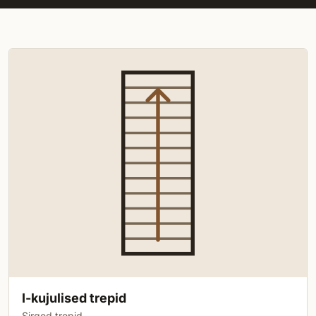
Trepitüübid
I-kujulised trepid
Sirged trepid