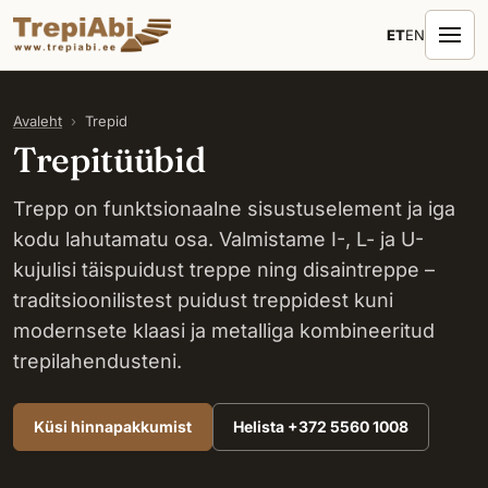
ET
EN
Avaleht
›
Trepid
Trepitüübid
Trepp on funktsionaalne sisustuselement ja iga
kodu lahutamatu osa. Valmistame I-, L- ja U-
kujulisi täispuidust treppe ning disaintreppe –
traditsioonilistest puidust treppidest kuni
modernsete klaasi ja metalliga kombineeritud
trepilahendusteni.
Küsi hinnapakkumist
Helista +372 5560 1008